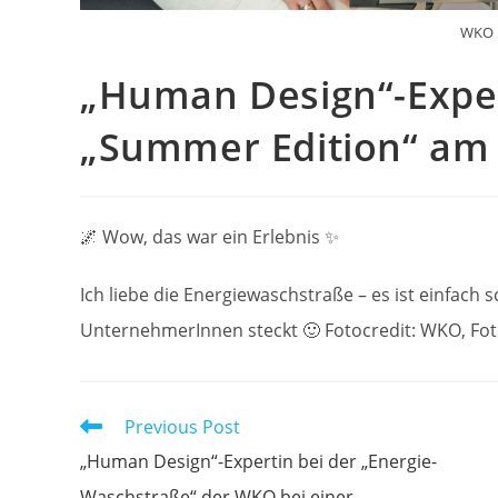
WKO E
„Human Design“-Exper
„Summer Edition“ am 
🌌 Wow, das war ein Erlebnis ✨
Ich liebe die Energiewaschstraße – es ist einfach
UnternehmerInnen steckt 🙂 Fotocredit: WKO, Fot
Read
Previous Post
more
„Human Design“-Expertin bei der „Energie-
articles
Waschstraße“ der WKO bei einer