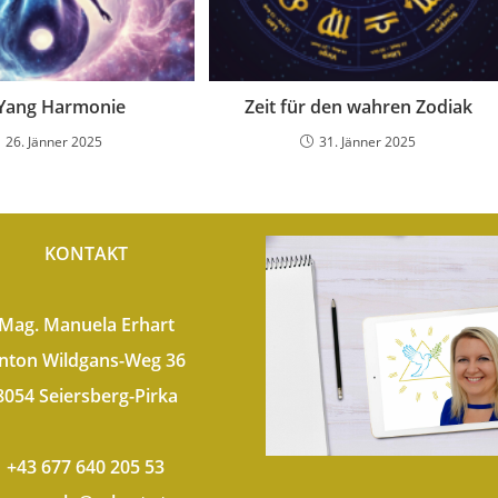
-Yang Harmonie
Zeit für den wahren Zodiak
26. Jänner 2025
31. Jänner 2025
KONTAKT
Mag. Manuela Erhart
nton Wildgans-Weg 36
8054 Seiersberg-Pirka
+43 677 640 205 53​