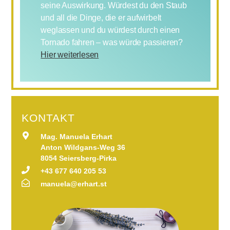
seine Auswirkung. Würdest du den Staub
und all die Dinge, die er aufwirbelt
weglassen und du würdest durch einen
Tornado fahren – was würde passieren?
Hier weiterlesen
KONTAKT
Mag. Manuela Erhart
Anton Wildgans-Weg 36
8054 Seiersberg-Pirka
+43 677 640 205 53
manuela@erhart.st